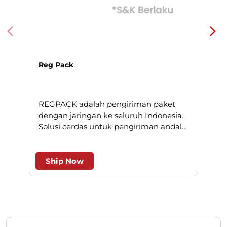
Reg Pack
REGPACK adalah pengiriman paket
N
dengan jaringan ke seluruh Indonesia.
Solusi cerdas untuk pengiriman andal
l
dan efesien.
Ship Now