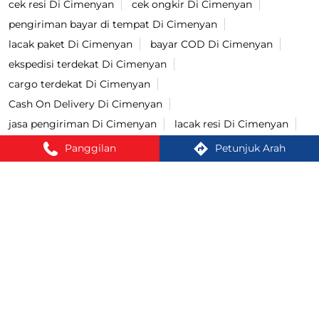
cek resi Di Cimenyan
cek ongkir Di Cimenyan
pengiriman bayar di tempat Di Cimenyan
lacak paket Di Cimenyan
bayar COD Di Cimenyan
ekspedisi terdekat Di Cimenyan
cargo terdekat Di Cimenyan
Cash On Delivery Di Cimenyan
jasa pengiriman Di Cimenyan
lacak resi Di Cimenyan
kirim paket terdekat Di Cimenyan
Panggilan
Petunjuk Arah
cek ongkir cargo Di Cimenyan
jasa pengiriman barang Di Cimenyan
kirim paket Di Cimenyan
tracking paket Di Cimenyan
Kirim paket ke luar negeri Di Cimenyan
jasa ekspedisi Di Cimenyan
Cara kirim paket Di Cimenyan
kirim paket cod Di Cimenyan
COD Ongkir Di Cimenyan