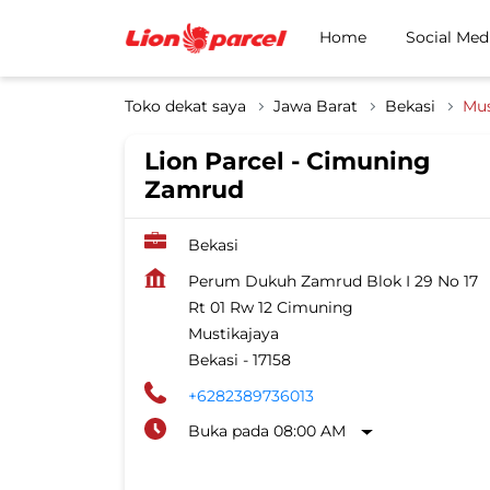
Home
Social Med
Toko dekat saya
Jawa Barat
Bekasi
Mus
Lion Parcel - Cimuning
Zamrud
Bekasi
Perum Dukuh Zamrud Blok I 29 No 17
Rt 01 Rw 12 Cimuning
Mustikajaya
Bekasi
-
17158
+6282389736013
Buka pada 08:00 AM