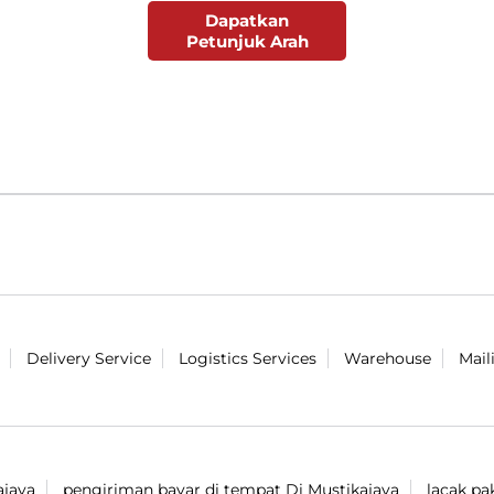
Dapatkan
Petunjuk Arah
Delivery Service
Logistics Services
Warehouse
Mail
ajaya
pengiriman bayar di tempat Di Mustikajaya
lacak pa