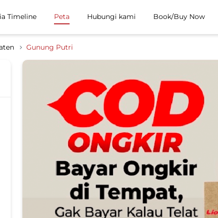
ia Timeline
Peta
Hubungi kami
Book/Buy Now
aten
Gunung Putri