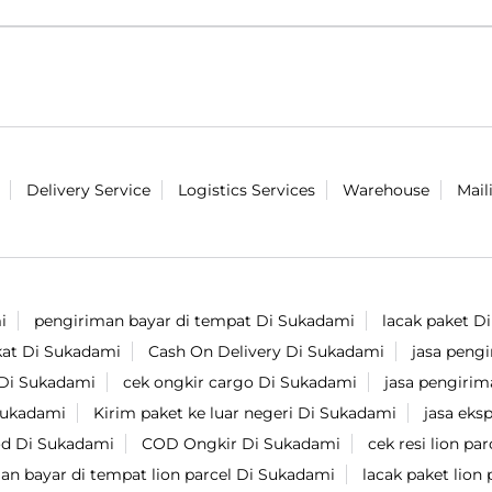
Delivery Service
Logistics Services
Warehouse
Mail
i
pengiriman bayar di tempat Di Sukadami
lacak paket D
kat Di Sukadami
Cash On Delivery Di Sukadami
jasa peng
 Di Sukadami
cek ongkir cargo Di Sukadami
jasa pengiri
Sukadami
Kirim paket ke luar negeri Di Sukadami
jasa eks
od Di Sukadami
COD Ongkir Di Sukadami
cek resi lion pa
an bayar di tempat lion parcel Di Sukadami
lacak paket lion