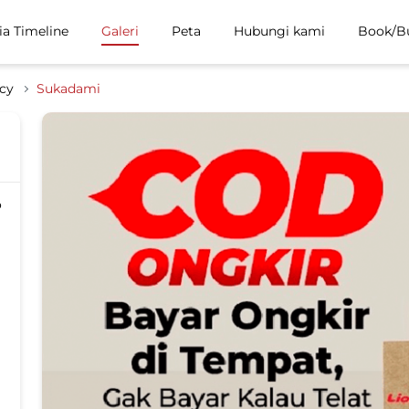
ia Timeline
Galeri
Peta
Hubungi kami
Book/B
cy
Sukadami
o