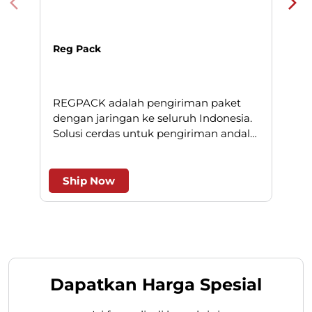
Reg Pack
REGPACK adalah pengiriman paket
N
dengan jaringan ke seluruh Indonesia.
Solusi cerdas untuk pengiriman andal
l
dan efesien.
Ship Now
Dapatkan Harga Spesial