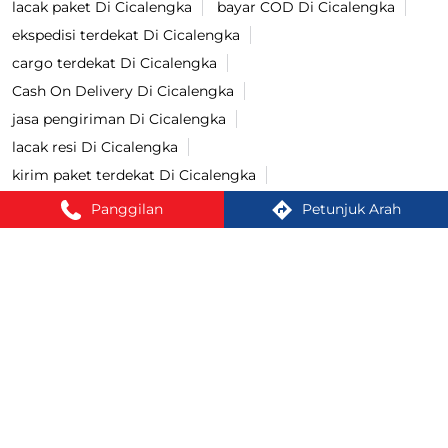
lacak paket Di Cicalengka
bayar COD Di Cicalengka
ekspedisi terdekat Di Cicalengka
cargo terdekat Di Cicalengka
Cash On Delivery Di Cicalengka
jasa pengiriman Di Cicalengka
lacak resi Di Cicalengka
kirim paket terdekat Di Cicalengka
cek ongkir cargo Di Cicalengka
Panggilan
Petunjuk Arah
jasa pengiriman barang Di Cicalengka
kirim paket Di Cicalengka
tracking paket Di Cicalengka
Kirim paket ke luar negeri Di Cicalengka
jasa ekspedisi Di Cicalengka
Cara kirim paket Di Cicalengka
kirim paket cod Di Cicalengka
COD Ongkir Di Cicalengka