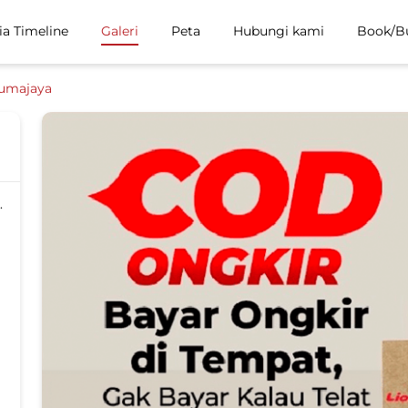
ia Timeline
Galeri
Peta
Hubungi kami
Book/B
umajaya
.