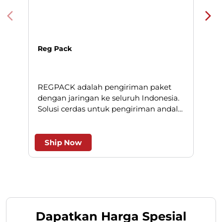
Reg Pack
REGPACK adalah pengiriman paket
N
dengan jaringan ke seluruh Indonesia.
Solusi cerdas untuk pengiriman andal
l
dan efesien.
Ship Now
Dapatkan Harga Spesial