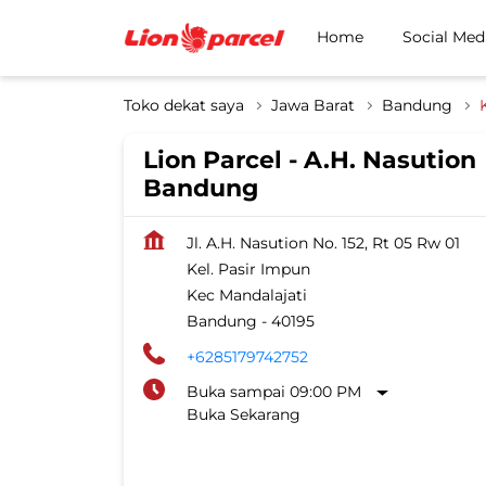
Home
Social Med
Toko dekat saya
Jawa Barat
Bandung
Lion Parcel - A.H. Nasution
Bandung
Jl. A.H. Nasution No. 152, Rt 05 Rw 01
Kel. Pasir Impun
Kec Mandalajati
Bandung
-
40195
+6285179742752
Buka sampai 09:00 PM
Buka Sekarang