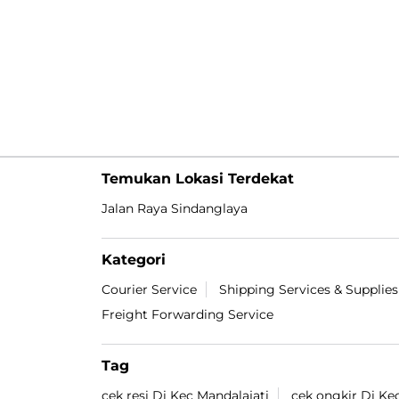
Temukan Lokasi Terdekat
Jalan Raya Sindanglaya
Kategori
Courier Service
Shipping Services & Supplies
Freight Forwarding Service
Tag
cek resi Di Kec Mandalajati
cek ongkir Di Ke