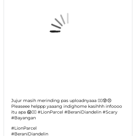
Jujur masih merinding pas uploadnyaaa 😵‍💫😰😣
Pleaseee helppp yaaang indighome kasihhh infoooo
itu apa 😱😵‍💫 #LionParcel #BeraniDiandelin #Scary
#Bayangan
#LionParcel
#BeraniDiandelin