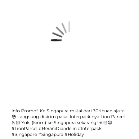
Ternyataa tergantung daerah asal yaaaa 😳😳 Kalo
daerah asal kamu, gimana caranya? #LionParcel
#BeraniDiandelin #Paket
#LionParcel
#BeraniDiandelin
#Paket
Diposting pada :
02 Dec 2025 4:48 PM