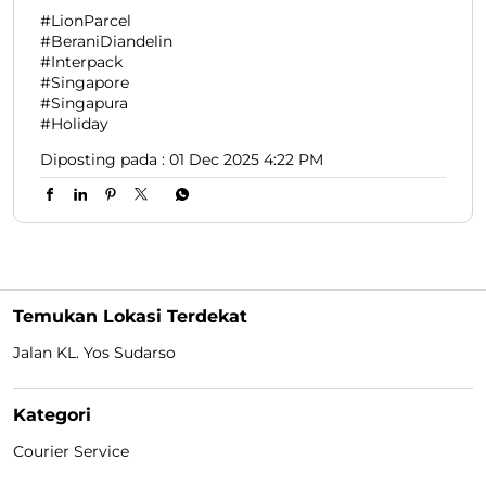
Info Promo‼️ Ke Singapura mulai dari 30ribuan aja ✨️
😳 Langsung dikirim pakai Interpack nya Lion Parcel
🫰🏻 Yuk, (kirim) ke Singapura sekarang! 🫵🏻😍
#LionParcel #BeraniDiandelin #Interpack
#Singapore #Singapura #Holiday
#LionParcel
#BeraniDiandelin
#Interpack
#Singapore
#Singapura
#Holiday