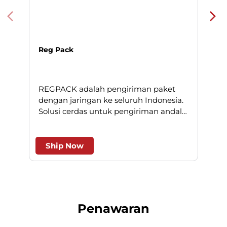
Reg Pack
REGPACK adalah pengiriman paket
N
dengan jaringan ke seluruh Indonesia.
Solusi cerdas untuk pengiriman andal
l
dan efesien.
Ship Now
Penawaran