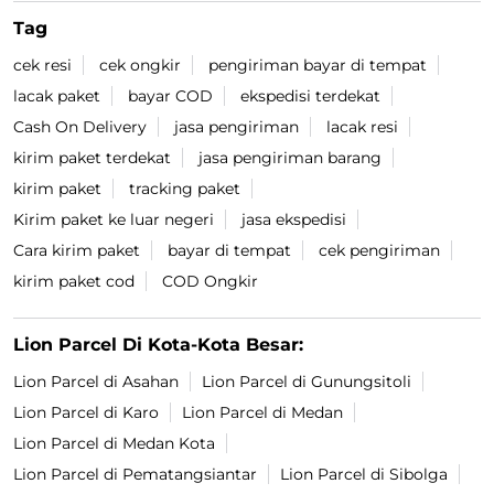
Diposting pada :
01 Dec 2025 4:22 PM
Temukan Lokasi Terdekat
Jalan KL. Yos Sudarso
Kategori
Courier Service
Tag
cek resi
cek ongkir
pengiriman bayar di tempat
lacak paket
bayar COD
ekspedisi terdekat
Cash On Delivery
jasa pengiriman
lacak resi