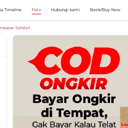
ia Timeline
Peta
Hubungi kami
Book/Buy Now
npasar Selatan