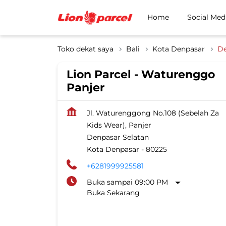
Home
Social Med
Toko dekat saya
Bali
Kota Denpasar
De
Lion Parcel - Waturenggo
Panjer
Jl. Waturenggong No.108 (Sebelah Za
Kids Wear), Panjer
Denpasar Selatan
Kota Denpasar
-
80225
+6281999925581
Buka sampai 09:00 PM
Buka Sekarang