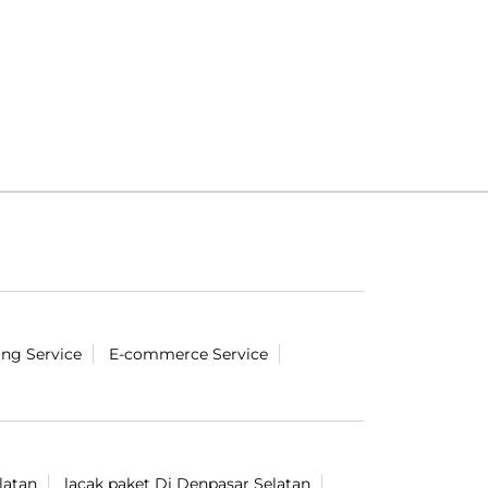
ing Service
E-commerce Service
latan
lacak paket Di Denpasar Selatan