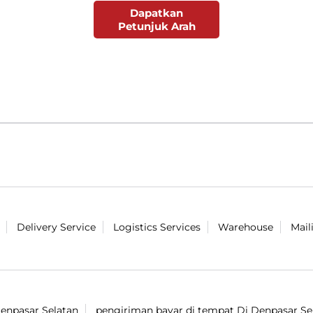
Dapatkan
Petunjuk Arah
Delivery Service
Logistics Services
Warehouse
Mail
Denpasar Selatan
pengiriman bayar di tempat Di Denpasar Se