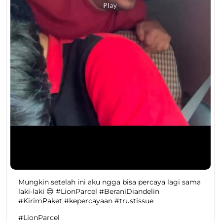
Mungkin setelah ini aku ngga bisa percaya lagi sama
laki-laki 😔 #LionParcel #BeraniDiandelin
#KirimPaket #kepercayaan #trustissue
#LionParcel