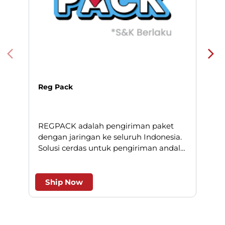
Reg Pack
REGPACK adalah pengiriman paket
N
dengan jaringan ke seluruh Indonesia.
Solusi cerdas untuk pengiriman andal
l
dan efesien.
Ship Now