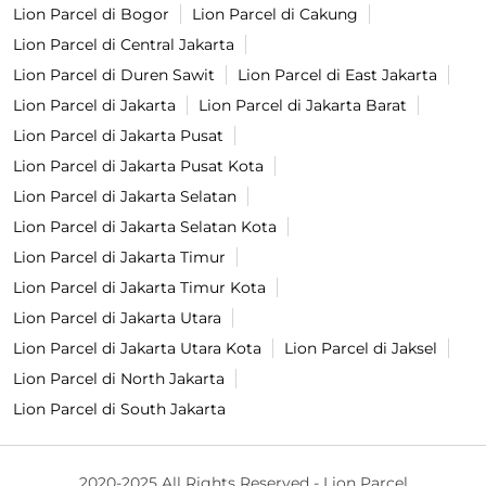
Lion Parcel di Bogor
Lion Parcel di Cakung
Lion Parcel di Central Jakarta
Lion Parcel di Duren Sawit
Lion Parcel di East Jakarta
Lion Parcel di Jakarta
Lion Parcel di Jakarta Barat
Lion Parcel di Jakarta Pusat
Lion Parcel di Jakarta Pusat Kota
Lion Parcel di Jakarta Selatan
Lion Parcel di Jakarta Selatan Kota
Lion Parcel di Jakarta Timur
Lion Parcel di Jakarta Timur Kota
Lion Parcel di Jakarta Utara
Lion Parcel di Jakarta Utara Kota
Lion Parcel di Jaksel
Lion Parcel di North Jakarta
Lion Parcel di South Jakarta
2020-2025 All Rights Reserved - Lion Parcel