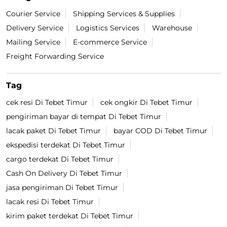
Courier Service
Shipping Services & Supplies
Delivery Service
Logistics Services
Warehouse
Mailing Service
E-commerce Service
Freight Forwarding Service
Tag
cek resi Di Tebet Timur
cek ongkir Di Tebet Timur
pengiriman bayar di tempat Di Tebet Timur
lacak paket Di Tebet Timur
bayar COD Di Tebet Timur
ekspedisi terdekat Di Tebet Timur
cargo terdekat Di Tebet Timur
Cash On Delivery Di Tebet Timur
jasa pengiriman Di Tebet Timur
lacak resi Di Tebet Timur
kirim paket terdekat Di Tebet Timur