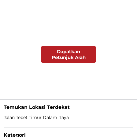
Dapatkan
Petunjuk Arah
Temukan Lokasi Terdekat
Jalan Tebet Timur Dalam Raya
Kategori