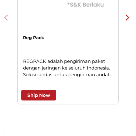
Reg Pack
REGPACK adalah pengiriman paket
N
dengan jaringan ke seluruh Indonesia.
Solusi cerdas untuk pengiriman andal
l
dan efesien.
Ship Now