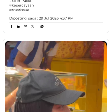
#KirimPaket
#kepercayaan
#trustissue
Diposting pada :
29 Jul 2026 4:37 PM