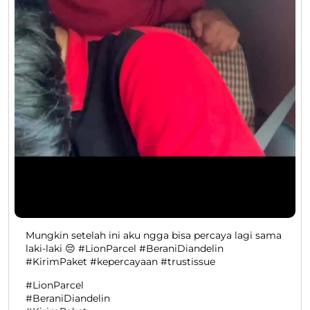
Mungkin setelah ini aku ngga bisa percaya lagi sama
laki-laki 😔 #LionParcel #BeraniDiandelin
#KirimPaket #kepercayaan #trustissue
#LionParcel
#BeraniDiandelin