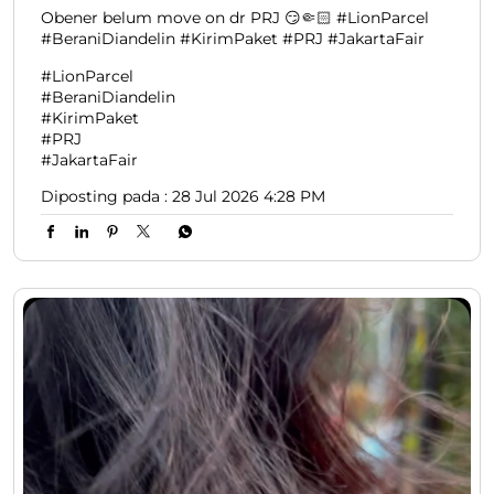
Obener belum move on dr PRJ 😏🤏🏻 #LionParcel
#BeraniDiandelin #KirimPaket #PRJ #JakartaFair
#LionParcel
#BeraniDiandelin
#KirimPaket
#PRJ
#JakartaFair
Diposting pada :
28 Jul 2026 4:28 PM