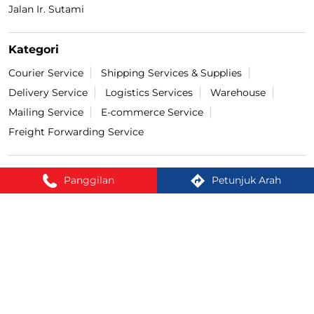
Jalan Ir. Sutami
Kategori
Courier Service
Shipping Services & Supplies
Delivery Service
Logistics Services
Warehouse
Mailing Service
E-commerce Service
Freight Forwarding Service
Tag
Panggilan
Petunjuk Arah
cek resi Di Bukit Bestari
cek ongkir Di Bukit Bestari
pengiriman bayar di tempat Di Bukit Bestari
lacak paket Di Bukit Bestari
bayar COD Di Bukit Bestari
ekspedisi terdekat Di Bukit Bestari
cargo terdekat Di Bukit Bestari
Cash On Delivery Di Bukit Bestari