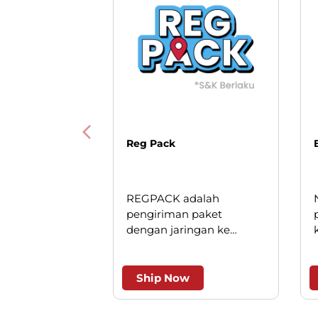
Reg Pack
REGPACK adalah
pengiriman paket
dengan jaringan ke
seluruh Indonesia. Solusi
cerdas untuk pengiriman
andal dan efesien.
Ship Now