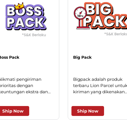
Boss Pack
Big Pack
Nikmati pengiriman
Bigpack adalah produk
prioritas dengan
terbaru Lion Parcel untu
keuntungan ekstra dan
kiriman yang dikenakan
keistimewaan layanan.
minimum kilogram, saat
ini hanya berlaku untuk
beberapa wilayah kota
Ship Now
Ship Now
besar.