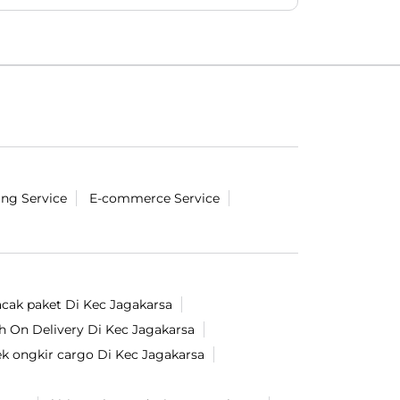
#LionParcel
#BeraniDiandelin
#KirimPaket
#kepercayaan
#trustissue
Diposting pada :
29 Jul 2026 4:37 PM