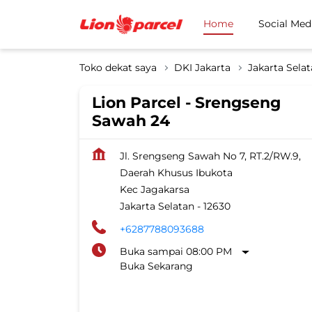
Home
Social Med
Toko dekat saya
DKI Jakarta
Jakarta Sela
Lion Parcel - Srengseng
Sawah 24
Jl. Srengseng Sawah No 7, RT.2/RW.9,
Daerah Khusus Ibukota
Kec Jagakarsa
Jakarta Selatan
-
12630
+6287788093688
Buka sampai 08:00 PM
Buka Sekarang