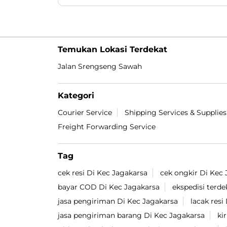
yang sekarang beliau dapatkan 😎👍🏻. Video
lengkapnya ada di Youtube Lion Parcel
yaaaa 🔥. #LionParcel #BeraniDiandelin
#CeritaAgen #KisahSukses #BosLogistik
#LionParcel
#BeraniDiandelin
#CeritaAgen
#KisahSukses
#BosLogistik
Diposting pada :
06 Aug 2026 6:43 PM
Temukan Lokasi Terdekat
Jalan Srengseng Sawah