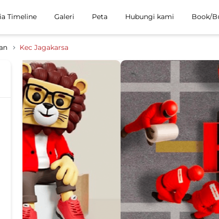
ia Timeline
Galeri
Peta
Hubungi kami
Book/B
tan
Kec Jagakarsa