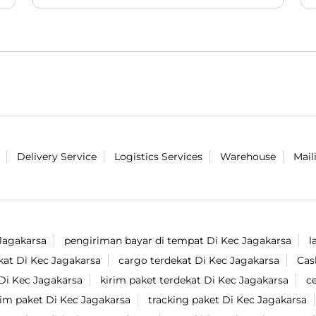
lokal 😎. Tonton lengkapnya di akun
Youtube Lion Parcel yaaaaa ✨. #LionParcel
#BeraniDiandelin #AVOSKIN #ProdukLokal
#Skincare
#LionParcel
#BeraniDiandelin
#AVOSKIN
#ProdukLokal
#Skincare
Diposting pada :
03 Aug 2026 6:12 PM