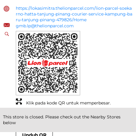
https://lokasimitra.thelionparcel.com/lion-parcel-soeka
rno-hatta-tanjung-pinang-courier-service-kampung-ba
ru-tanjung-pinang-479826/Home
gmb.lp@thelionparcel.com
Klik pada kode QR untuk memperbesar.
Ceritakan kepada kami tentang pengalaman Anda.
This store is closed. Please check out the Nearby Stores
Pindai kode QR ini untuk mengetahui lebih lanjut bers
below
ama kami.
Unduh QR