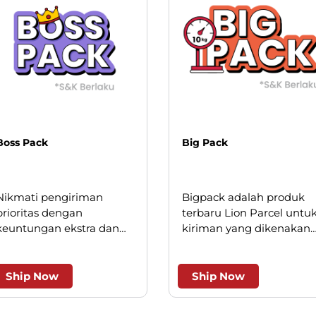
Boss Pack
Big Pack
Nikmati pengiriman
Bigpack adalah produk
prioritas dengan
terbaru Lion Parcel untu
keuntungan ekstra dan
kiriman yang dikenakan
keistimewaan layanan.
minimum kilogram, saat
ini hanya berlaku untuk
beberapa wilayah kota
Ship Now
Ship Now
besar.