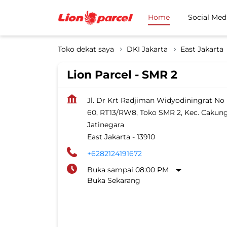
Home
Social Med
Toko dekat saya
DKI Jakarta
East Jakarta
Lion Parcel - SMR 2
Jl. Dr Krt Radjiman Widyodiningrat No
60, RT13/RW8, Toko SMR 2, Kec. Cakun
Jatinegara
East Jakarta
-
13910
+6282124191672
Buka sampai 08:00 PM
Buka Sekarang