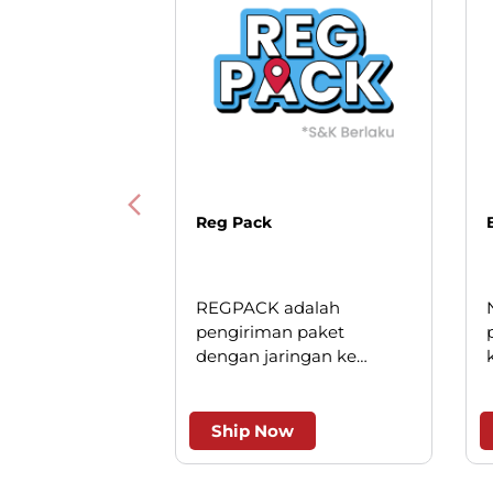
Reg Pack
REGPACK adalah
pengiriman paket
dengan jaringan ke
seluruh Indonesia. Solusi
cerdas untuk pengiriman
andal dan efesien.
Ship Now