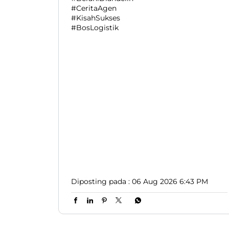
Meninggalkan pekerjaan tetap demi
membangun bisnis logistik tentu bukan
keputusan yang mudah, tapi semua
pengorbanan itu setimpal dengan apa
yang sekarang beliau dapatkan 😎👍🏻. Video
lengkapnya ada di Youtube Lion Parcel
yaaaa 🔥. #LionParcel #BeraniDiandelin
#CeritaAgen #KisahSukses #BosLogistik
#LionParcel
#BeraniDiandelin
#CeritaAgen
#KisahSukses
#BosLogistik
Diposting pada :
06 Aug 2026 6:43 PM