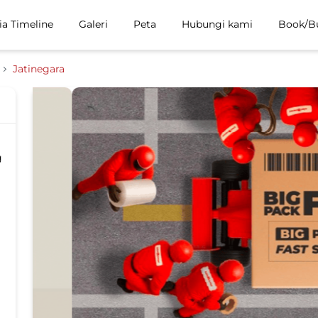
ia Timeline
Galeri
Peta
Hubungi kami
Book/B
Jatinegara
g