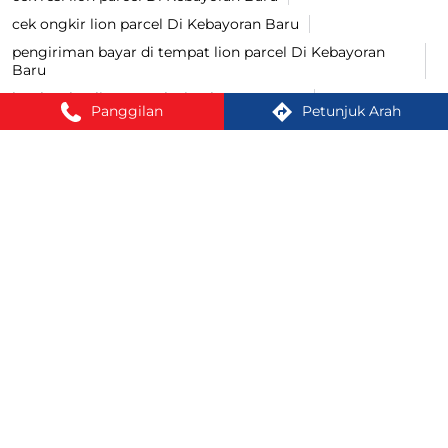
cek ongkir lion parcel Di Kebayoran Baru
pengiriman bayar di tempat lion parcel Di Kebayoran
Baru
lacak paket lion parcel Di Kebayoran Baru
Panggilan
Petunjuk Arah
bayar COD lion parcel Di Kebayoran Baru
Lion Parcel Di Kota-Kota Besar:
Lion Parcel di Bogor
Lion Parcel di Cakung
Lion Parcel di Central Jakarta
Lion Parcel di Duren Sawit
Lion Parcel di East Jakarta
Lion Parcel di Jakarta
Lion Parcel di Jakarta Barat
Lion Parcel di Jakarta Pusat
Lion Parcel di Jakarta Pusat Kota
Lion Parcel di Jakarta Selatan
Lion Parcel di Jakarta Selatan Kota
Lion Parcel di Jakarta Timur