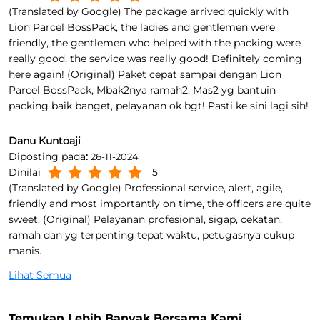
(Translated by Google) The package arrived quickly with
Lion Parcel BossPack, the ladies and gentlemen were
friendly, the gentlemen who helped with the packing were
really good, the service was really good! Definitely coming
here again! (Original) Paket cepat sampai dengan Lion
Parcel BossPack, Mbak2nya ramah2, Mas2 yg bantuin
packing baik banget, pelayanan ok bgt! Pasti ke sini lagi sih!
Danu Kuntoaji
Diposting pada
:
26-11-2024
Dinilai
5
(Translated by Google) Professional service, alert, agile,
friendly and most importantly on time, the officers are quite
sweet. (Original) Pelayanan profesional, sigap, cekatan,
ramah dan yg terpenting tepat waktu, petugasnya cukup
manis.
Lihat Semua
Temukan Lebih Banyak Bersama Kami