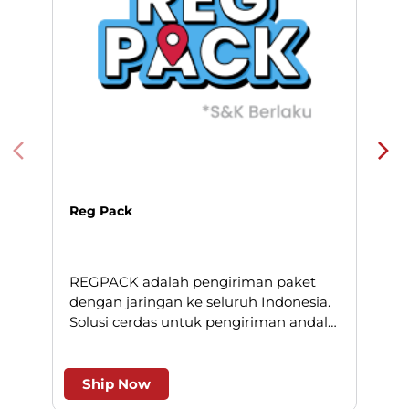
Reg Pack
REGPACK adalah pengiriman paket
N
dengan jaringan ke seluruh Indonesia.
Solusi cerdas untuk pengiriman andal
l
dan efesien.
Ship Now