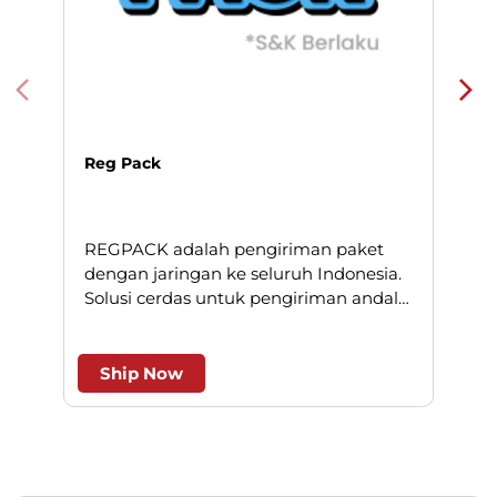
Reg Pack
REGPACK adalah pengiriman paket
N
dengan jaringan ke seluruh Indonesia.
Solusi cerdas untuk pengiriman andal
l
dan efesien.
Ship Now