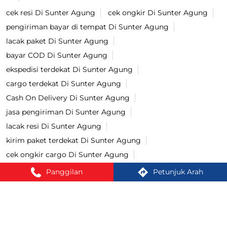
cek resi Di Sunter Agung
cek ongkir Di Sunter Agung
pengiriman bayar di tempat Di Sunter Agung
lacak paket Di Sunter Agung
bayar COD Di Sunter Agung
ekspedisi terdekat Di Sunter Agung
cargo terdekat Di Sunter Agung
Cash On Delivery Di Sunter Agung
jasa pengiriman Di Sunter Agung
lacak resi Di Sunter Agung
kirim paket terdekat Di Sunter Agung
cek ongkir cargo Di Sunter Agung
jasa pengiriman barang Di Sunter Agung
Panggilan
Petunjuk Arah
kirim paket Di Sunter Agung
tracking paket Di Sunter Agung
Kirim paket ke luar negeri Di Sunter Agung
jasa ekspedisi Di Sunter Agung