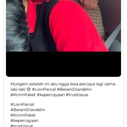
Mungkin setelah ini aku ngga bisa percaya lagi sama
laki-laki 😔 #LionParcel #BeraniDiandelin
#KirimPaket #kepercayaan #trustissue
#LionParcel
#BeraniDiandelin
#KirimPaket
#kepercayaan
#trustissue