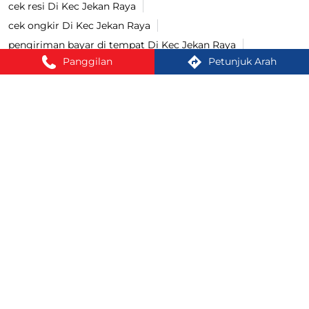
cek resi Di Kec Jekan Raya
cek ongkir Di Kec Jekan Raya
pengiriman bayar di tempat Di Kec Jekan Raya
Panggilan
Petunjuk Arah
lacak paket Di Kec Jekan Raya
bayar COD Di Kec Jekan Raya
ekspedisi terdekat Di Kec Jekan Raya
cargo terdekat Di Kec Jekan Raya
Cash On Delivery Di Kec Jekan Raya
jasa pengiriman Di Kec Jekan Raya
lacak resi Di Kec Jekan Raya
kirim paket terdekat Di Kec Jekan Raya
cek ongkir cargo Di Kec Jekan Raya
jasa pengiriman barang Di Kec Jekan Raya
kirim paket Di Kec Jekan Raya
tracking paket Di Kec Jekan Raya
Kirim paket ke luar negeri Di Kec Jekan Raya