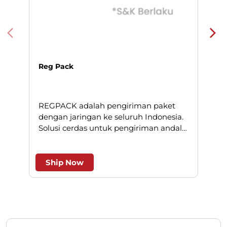
Reg Pack
REGPACK adalah pengiriman paket
N
dengan jaringan ke seluruh Indonesia.
Solusi cerdas untuk pengiriman andal
l
dan efesien.
Ship Now