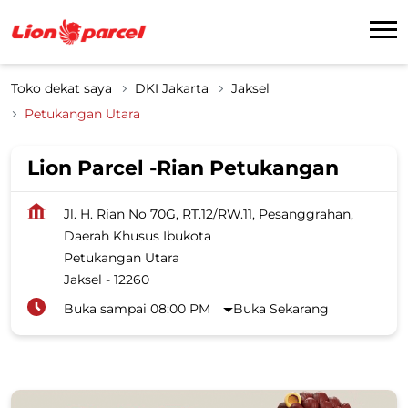
Toko dekat saya
DKI Jakarta
Jaksel
Petukangan Utara
Lion Parcel -Rian Petukangan
Jl. H. Rian No 70G, RT.12/RW.11, Pesanggrahan,
Daerah Khusus Ibukota
Petukangan Utara
Jaksel
-
12260
Buka sampai 08:00 PM
Buka Sekarang