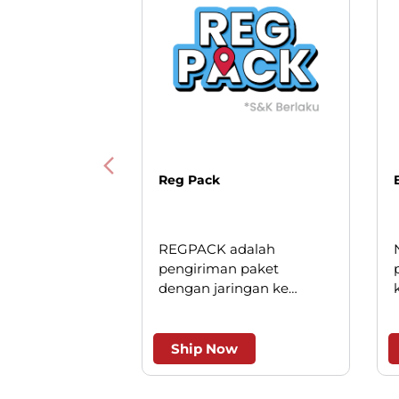
Reg Pack
REGPACK adalah
pengiriman paket
dengan jaringan ke
seluruh Indonesia. Solusi
cerdas untuk pengiriman
andal dan efesien.
Ship Now