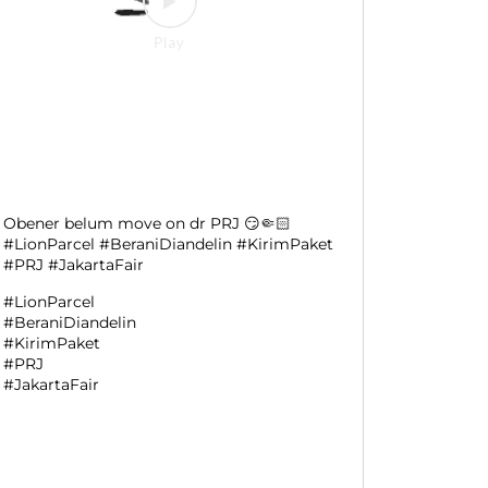
Obener belum move on dr PRJ 😏🤏🏻
#LionParcel #BeraniDiandelin #KirimPaket
#PRJ #JakartaFair
#LionParcel
#BeraniDiandelin
#KirimPaket
#PRJ
#JakartaFair