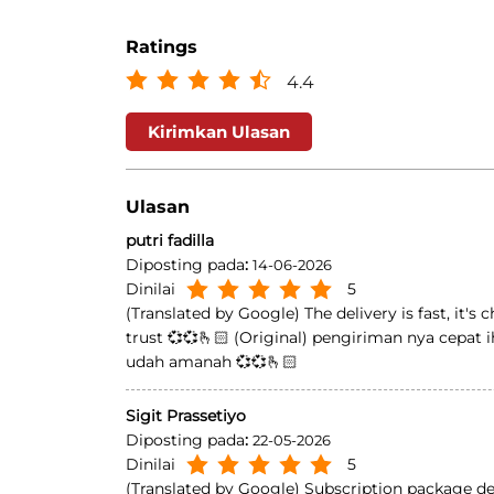
Ratings
4.4
Kirimkan Ulasan
Ulasan
putri fadilla
Diposting pada
:
14-06-2026
Dinilai
5
(Translated by Google) The delivery is fast, it's
trust 💞💞🫰🏻 (Original) pengiriman nya cepat 
udah amanah 💞💞🫰🏻
Sigit Prassetiyo
Diposting pada
:
22-05-2026
Dinilai
5
(Translated by Google) Subscription package de