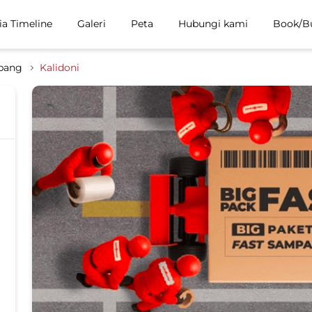
ia Timeline
Galeri
Peta
Hubungi kami
Book/B
bang
Kalidoni