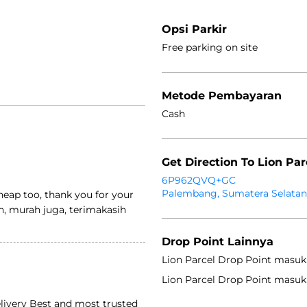
Opsi Parkir
Free parking on site
Metode Pembayaran
Cash
Get Direction To Lion Par
6P962QVQ+GC
Palembang, Sumatera Selatan,
 cheap too, thank you for your
ih, murah juga, terimakasih
Drop Point Lainnya
Lion Parcel Drop Point masuk
Lion Parcel Drop Point masuk
livery Best and most trusted