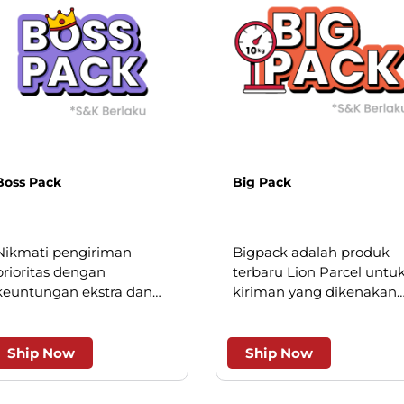
Boss Pack
Big Pack
Nikmati pengiriman
Bigpack adalah produk
prioritas dengan
terbaru Lion Parcel untu
keuntungan ekstra dan
kiriman yang dikenakan
keistimewaan layanan.
minimum kilogram, saat
ini hanya berlaku untuk
beberapa wilayah kota
Ship Now
Ship Now
besar.