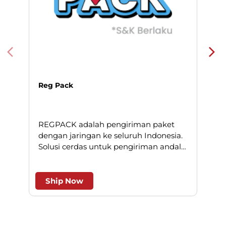
Reg Pack
REGPACK adalah pengiriman paket
N
dengan jaringan ke seluruh Indonesia.
Solusi cerdas untuk pengiriman andal
l
dan efesien.
Ship Now