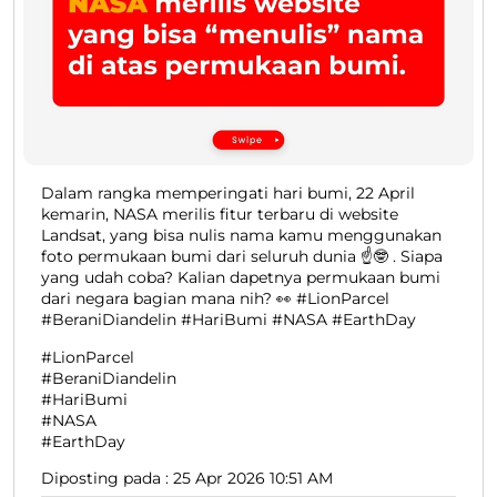
Dalam rangka memperingati hari bumi, 22 April
kemarin, NASA merilis fitur terbaru di website
Landsat, yang bisa nulis nama kamu menggunakan
foto permukaan bumi dari seluruh dunia ☝️🤓 . Siapa
yang udah coba? Kalian dapetnya permukaan bumi
dari negara bagian mana nih? 👀 #LionParcel
#BeraniDiandelin #HariBumi #NASA #EarthDay
#LionParcel
#BeraniDiandelin
#HariBumi
#NASA
#EarthDay
Diposting pada :
25 Apr 2026 10:51 AM