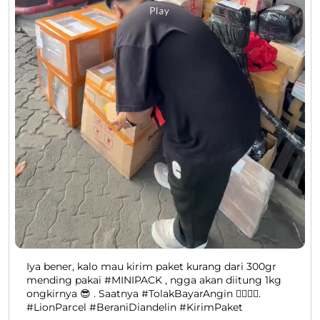
Iya bener, kalo mau kirim paket kurang dari 300gr
mending pakai #MINIPACK , ngga akan diitung 1kg
ongkirnya 😎 . Saatnya #TolakBayarAngin ✋🏻🙂‍↔️.
#LionParcel #BeraniDiandelin #KirimPaket