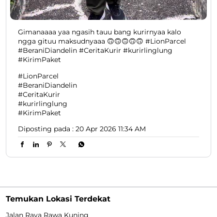
Gimanaaaa yaa ngasih tauu bang kurirnyaa kalo
ngga gituu maksudnyaaa 🙃🙃🙃🙃🙃 #LionParcel
#BeraniDiandelin #CeritaKurir #kurirlinglung
#KirimPaket
#LionParcel
#BeraniDiandelin
#CeritaKurir
#kurirlinglung
#KirimPaket
Diposting pada :
20 Apr 2026 11:34 AM
Temukan Lokasi Terdekat
Jalan Raya Rawa Kuning