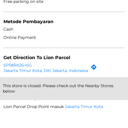
Free parking on site
Metode Pembayaran
Cash
Online Payment
Get Direction To Lion Parcel
6P58RX26+6G
Jakarta Timur Kota, DKI Jakarta, Indonesia
This store is closed. Please check out the Nearby Stores
Drop Point Lainnya
below
Lion Parcel Drop Point masuk
DKI Jakarta
Lion Parcel Drop Point masuk
Jakarta Timur Kota