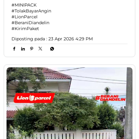
#MINIPACK
#TolakBayarAngin
#LionParcel
#BeraniDiandelin
#KirimPaket
Diposting pada :
23 Apr 2026 4:29 PM