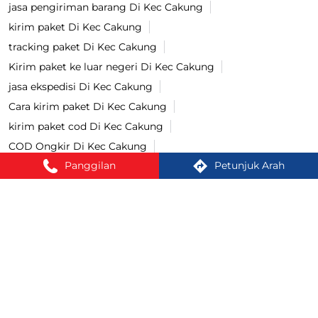
jasa pengiriman barang Di Kec Cakung
kirim paket Di Kec Cakung
tracking paket Di Kec Cakung
Kirim paket ke luar negeri Di Kec Cakung
jasa ekspedisi Di Kec Cakung
Cara kirim paket Di Kec Cakung
kirim paket cod Di Kec Cakung
COD Ongkir Di Kec Cakung
Panggilan
Petunjuk Arah
cek resi lion parcel Di Kec Cakung
cek ongkir lion parcel Di Kec Cakung
pengiriman bayar di tempat lion parcel Di Kec Cakung
lacak paket lion parcel Di Kec Cakung
bayar COD lion parcel Di Kec Cakung
Lion Parcel Di Kota-Kota Besar:
Lion Parcel di Bogor
Lion Parcel di Cakung