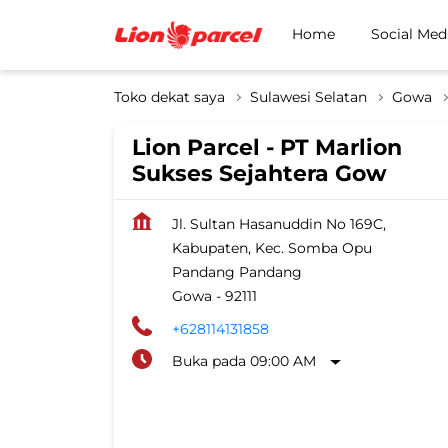
Home
Social Med
Toko dekat saya
Sulawesi Selatan
Gowa
Lion Parcel - PT Marlion
Sukses Sejahtera Gow
Jl. Sultan Hasanuddin No 169C,
Kabupaten, Kec. Somba Opu
Pandang Pandang
Gowa
-
92111
+628114131858
Buka pada 09:00 AM