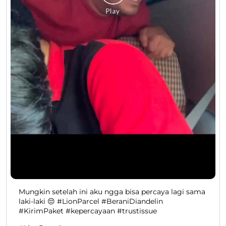
Mungkin setelah ini aku ngga bisa percaya lagi sama
laki-laki 😔 #LionParcel #BeraniDiandelin
#KirimPaket #kepercayaan #trustissue