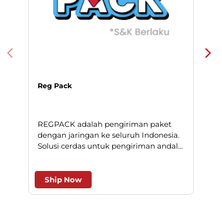
Reg Pack
REGPACK adalah pengiriman paket
N
dengan jaringan ke seluruh Indonesia.
Solusi cerdas untuk pengiriman andal
l
dan efesien.
Ship Now