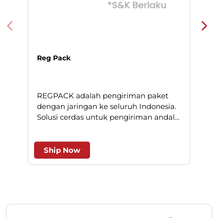
Reg Pack
REGPACK adalah pengiriman paket
N
dengan jaringan ke seluruh Indonesia.
Solusi cerdas untuk pengiriman andal
l
dan efesien.
Ship Now