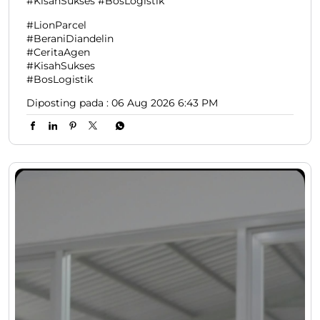
#KisahSukses #BosLogistik
#LionParcel
#BeraniDiandelin
#CeritaAgen
#KisahSukses
#BosLogistik
Diposting pada :
06 Aug 2026 6:43 PM