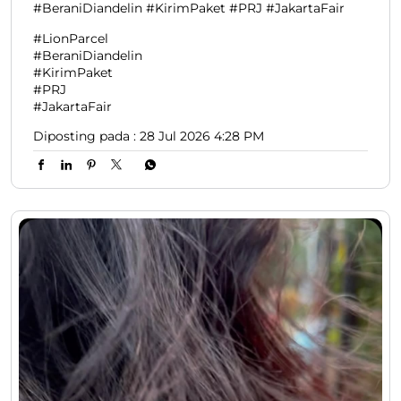
#BeraniDiandelin #KirimPaket #PRJ #JakartaFair
#LionParcel
#BeraniDiandelin
#KirimPaket
#PRJ
#JakartaFair
Diposting pada :
28 Jul 2026 4:28 PM