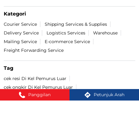
Kategori
Courier Service
Shipping Services & Supplies
Delivery Service
Logistics Services
Warehouse
Mailing Service
E-commerce Service
Freight Forwarding Service
Tag
cek resi Di Kel Pemurus Luar
cek ongkir Di Kel Pemurus Luar
Panggilan
Petunjuk Arah
pengiriman bayar di tempat Di Kel Pemurus Luar
lacak paket Di Kel Pemurus Luar
bayar COD Di Kel Pemurus Luar
ekspedisi terdekat Di Kel Pemurus Luar
cargo terdekat Di Kel Pemurus Luar