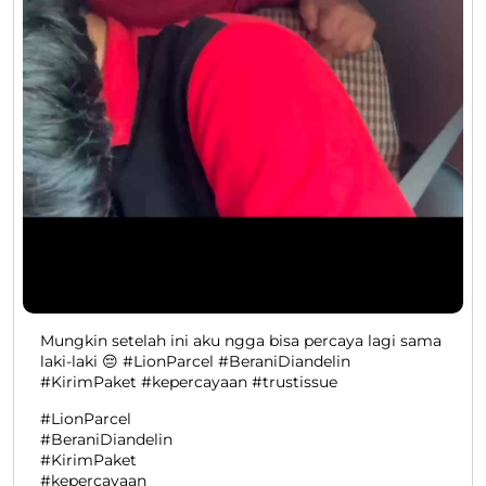
Mungkin setelah ini aku ngga bisa percaya lagi sama
laki-laki 😔 #LionParcel #BeraniDiandelin
#KirimPaket #kepercayaan #trustissue
#LionParcel
#BeraniDiandelin
#KirimPaket
#kepercayaan