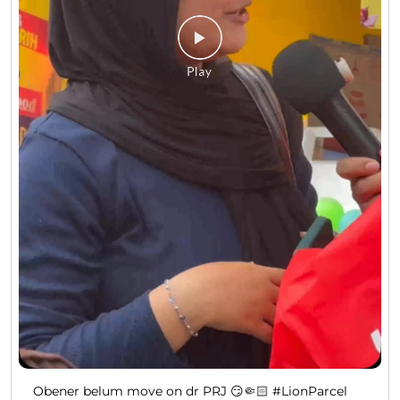
Obener belum move on dr PRJ 😏🤏🏻 #LionParcel