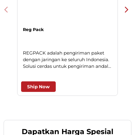
Reg Pack
REGPACK adalah pengiriman paket
N
dengan jaringan ke seluruh Indonesia.
Solusi cerdas untuk pengiriman andal
l
dan efesien.
Ship Now
Dapatkan Harga Spesial