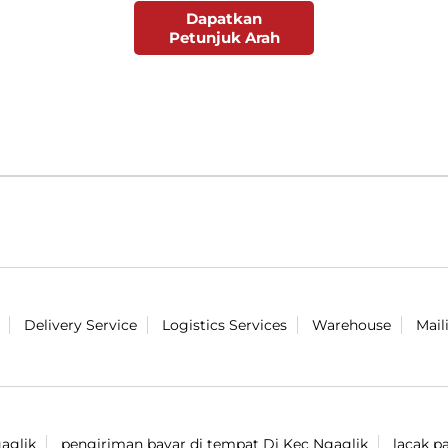
Dapatkan
Petunjuk Arah
Delivery Service
Logistics Services
Warehouse
Mail
aglik
pengiriman bayar di tempat Di Kec Ngaglik
lacak p