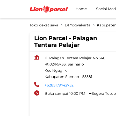
Home
Social Med
Toko dekat saya
DI Yogyakarta
Kabupate
Lion Parcel - Palagan
Tentara Pelajar
Jl. Palagan Tentara Pelajar No.54C,
Rt.02/Rw.33, Sariharjo
Kec Ngaglik
Kabupaten Sleman
-
55581
+6285179742752
Buka sampai 10:00 PM
Segera Tutup