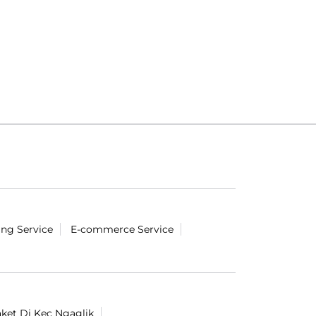
ing Service
E-commerce Service
aket Di Kec Ngaglik