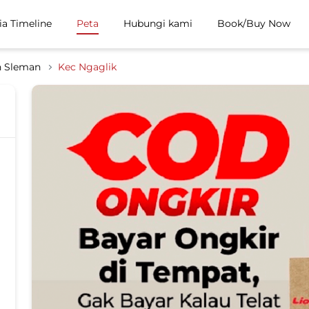
ia Timeline
Peta
Hubungi kami
Book/Buy Now
n Sleman
Kec Ngaglik