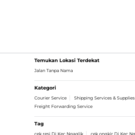
Temukan Lokasi Terdekat
Jalan Tanpa Nama
Kategori
Courier Service
Shipping Services & Supplies
Freight Forwarding Service
Tag
cek resi Di Kec Ngaglik
cek ongkir Di Kec Ng