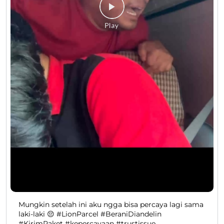
Mungkin setelah ini aku ngga bisa percaya lagi sama
laki-laki 😔 #LionParcel #BeraniDiandelin
#KirimPaket #kepercayaan #trustissue