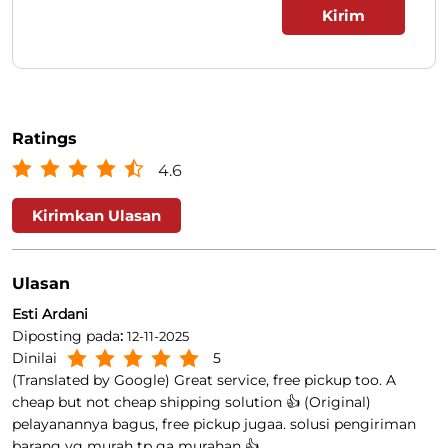
Ratings
4.6
Kirimkan Ulasan
Ulasan
Esti Ardani
Diposting pada
:
12-11-2025
Dinilai
5
(Translated by Google) Great service, free pickup too. A
cheap but not cheap shipping solution 👍 (Original)
pelayanannya bagus, free pickup jugaa. solusi pengiriman
barang yg murah tp ga murahan 👍