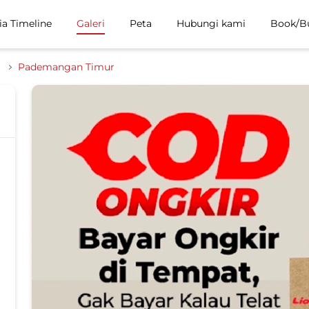
ia Timeline
Galeri
Peta
Hubungi kami
Book/B
a
Pademangan Timur