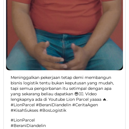
Meninggalkan pekerjaan tetap demi membangun
bisnis logistik tentu bukan keputusan yang mudah,
tapi semua pengorbanan itu setimpal dengan apa
yang sekarang beliau dapatkan 😎👍🏻. Video
lengkapnya ada di Youtube Lion Parcel yaaaa 🔥.
#LionParcel #BeraniDiandelin #CeritaAgen
#KisahSukses #BosLogistik
#LionParcel
#BeraniDiandelin
#CeritaAgen
#KisahSukses
#BosLogistik
Diposting pada :
06 Aug 2026 6:43 PM