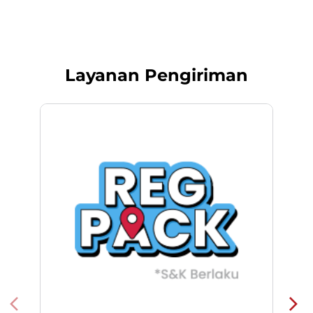
Reg Pack
REGPACK adalah pengiriman paket
N
dengan jaringan ke seluruh Indonesia.
Solusi cerdas untuk pengiriman andal
l
dan efesien.