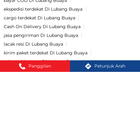
cek resi Di Lubang Buaya
cek ongkir Di Lubang Buaya
pengiriman bayar di tempat Di Lubang Buaya
lacak paket Di Lubang Buaya
bayar COD Di Lubang Buaya
ekspedisi terdekat Di Lubang Buaya
cargo terdekat Di Lubang Buaya
Cash On Delivery Di Lubang Buaya
Panggilan
Petunjuk Arah
jasa pengiriman Di Lubang Buaya
lacak resi Di Lubang Buaya
kirim paket terdekat Di Lubang Buaya
cek ongkir cargo Di Lubang Buaya
jasa pengiriman barang Di Lubang Buaya
kirim paket Di Lubang Buaya
tracking paket Di Lubang Buaya
Kirim paket ke luar negeri Di Lubang Buaya
jasa ekspedisi Di Lubang Buaya