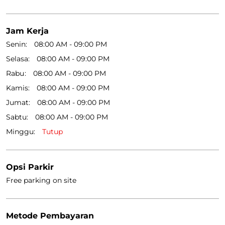
Sabtu
08:00 AM - 09:00 PM
Minggu
Tutup
Opsi Parkir
Free parking on site
Metode Pembayaran
Cash
Online Payment
Get Direction To Lion Parcel
6P58PW64+V9
Jaktim, Jakarta, Indonesia