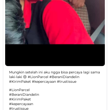
Mungkin setelah ini aku ngga bisa percaya lagi sama
laki-laki 😔 #LionParcel #BeraniDiandelin
#KirimPaket #kepercayaan #trustissue
#LionParcel
#BeraniDiandelin
#KirimPaket
#kepercayaan
#trustissue
Diposting pada :
29 Jul 2026 4:37 PM