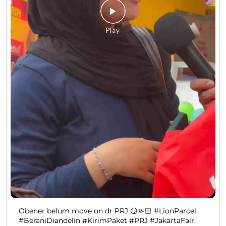
Obener belum move on dr PRJ 😏🤏🏻 #LionParcel
#BeraniDiandelin #KirimPaket #PRJ #JakartaFair
#LionParcel
#BeraniDiandelin
#KirimPaket
#PRJ
#JakartaFair
Diposting pada :
28 Jul 2026 4:28 PM