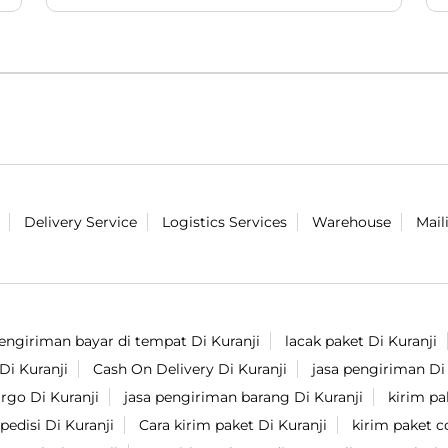
lokal 😎. Tonton lengkapnya di akun
Youtube Lion Parcel yaaaaa ✨. #LionParcel
#BeraniDiandelin #AVOSKIN #ProdukLokal
#Skincare
#LionParcel
#BeraniDiandelin
#AVOSKIN
#ProdukLokal
#Skincare
Diposting pada :
03 Aug 2026 6:12 PM