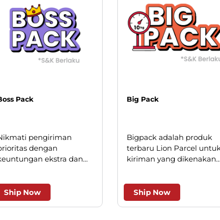
Boss Pack
Big Pack
Nikmati pengiriman
Bigpack adalah produk
prioritas dengan
terbaru Lion Parcel untu
keuntungan ekstra dan
kiriman yang dikenakan
keistimewaan layanan.
minimum kilogram, saat
ini hanya berlaku untuk
beberapa wilayah kota
Ship Now
Ship Now
besar.