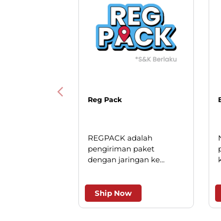
Reg Pack
REGPACK adalah
pengiriman paket
dengan jaringan ke
seluruh Indonesia. Solusi
cerdas untuk pengiriman
andal dan efesien.
Ship Now