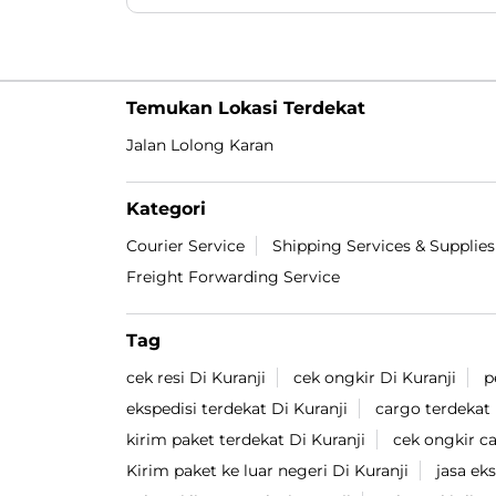
yang sekarang beliau dapatkan 😎👍🏻. Video
lengkapnya ada di Youtube Lion Parcel
yaaaa 🔥. #LionParcel #BeraniDiandelin
#CeritaAgen #KisahSukses #BosLogistik
#LionParcel
#BeraniDiandelin
#CeritaAgen
#KisahSukses
#BosLogistik
Diposting pada :
06 Aug 2026 6:43 PM
Temukan Lokasi Terdekat
Jalan Lolong Karan