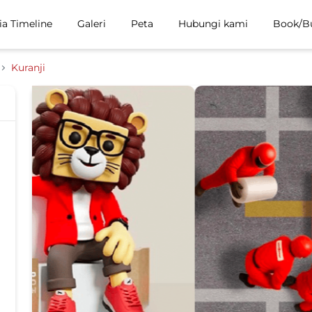
ia Timeline
Galeri
Peta
Hubungi kami
Book/B
Kuranji