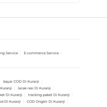
#LionParcel
#BeraniDiandelin
#KirimPaket
#kepercayaan
#trustissue
Diposting pada :
29 Jul 2026 4:37 PM