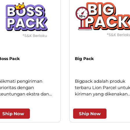
Boss Pack
Big Pack
Nikmati pengiriman
Bigpack adalah produk
prioritas dengan
terbaru Lion Parcel untu
keuntungan ekstra dan
kiriman yang dikenakan
keistimewaan layanan.
minimum kilogram, saat
ini hanya berlaku untuk
beberapa wilayah kota
Ship Now
Ship Now
besar.