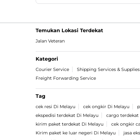
yang sekarang beliau dapatkan 😎👍🏻. Video
lengkapnya ada di Youtube Lion Parcel
yaaaa 🔥. #LionParcel #BeraniDiandelin
#CeritaAgen #KisahSukses #BosLogistik
#LionParcel
#BeraniDiandelin
#CeritaAgen
#KisahSukses
#BosLogistik
Diposting pada :
06 Aug 2026 6:43 PM
Temukan Lokasi Terdekat
Jalan Veteran