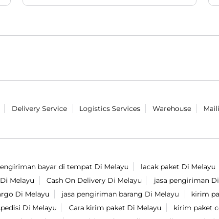
lokal 😎. Tonton lengkapnya di akun
Youtube Lion Parcel yaaaaa ✨. #LionParcel
#BeraniDiandelin #AVOSKIN #ProdukLokal
#Skincare
#LionParcel
#BeraniDiandelin
#AVOSKIN
#ProdukLokal
#Skincare
Diposting pada :
03 Aug 2026 6:12 PM