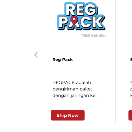
Reg Pack
REGPACK adalah
pengiriman paket
dengan jaringan ke
seluruh Indonesia. Solusi
cerdas untuk pengiriman
andal dan efesien.
Ship Now