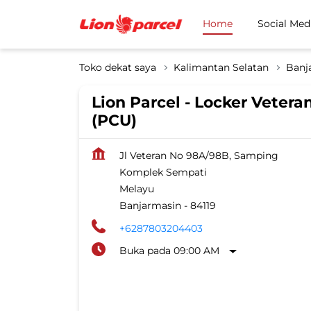
Home
Social Med
Toko dekat saya
Kalimantan Selatan
Banj
Lion Parcel - Locker Vetera
(PCU)
Jl Veteran No 98A/98B, Samping
Komplek Sempati
Melayu
Banjarmasin
-
84119
+6287803204403
Buka pada 09:00 AM