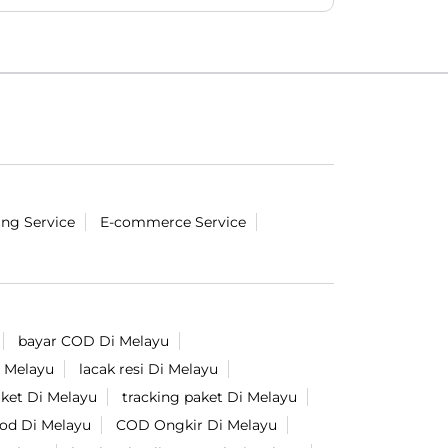
#LionParcel
#BeraniDiandelin
#KirimPaket
#kepercayaan
#trustissue
Diposting pada :
29 Jul 2026 4:37 PM