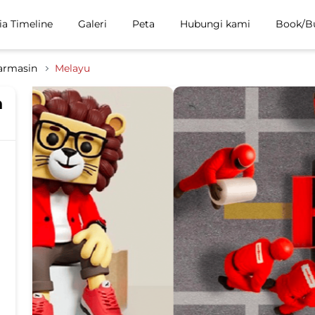
ia Timeline
Galeri
Peta
Hubungi kami
Book/B
armasin
Melayu
n