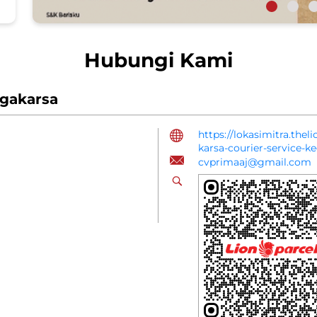
Hubungi Kami
agakarsa
https://lokasimitra.the
karsa-courier-service-k
cvprimaaj@gmail.com