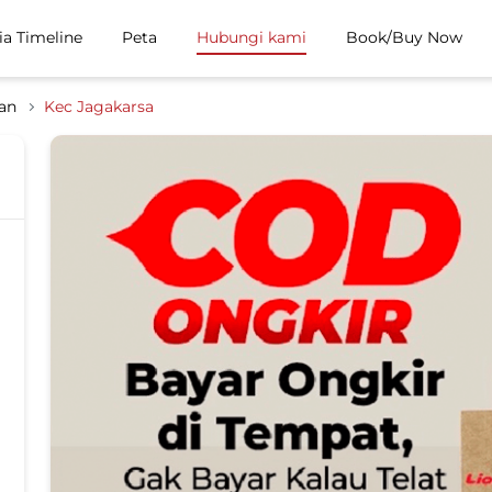
ia Timeline
Peta
Hubungi kami
Book/Buy Now
tan
Kec Jagakarsa