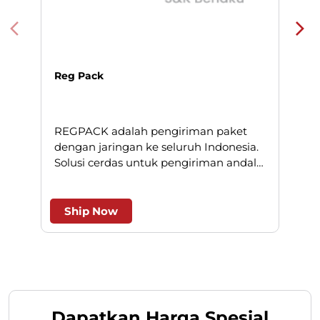
Reg Pack
REGPACK adalah pengiriman paket
N
dengan jaringan ke seluruh Indonesia.
Solusi cerdas untuk pengiriman andal
l
dan efesien.
Ship Now
Dapatkan Harga Spesial