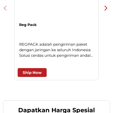
Reg Pack
REGPACK adalah pengiriman paket
N
dengan jaringan ke seluruh Indonesia.
Solusi cerdas untuk pengiriman andal
l
dan efesien.
Ship Now
Dapatkan Harga Spesial