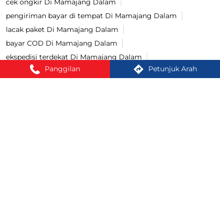
cek ongkir Di Mamajang Dalam
pengiriman bayar di tempat Di Mamajang Dalam
lacak paket Di Mamajang Dalam
bayar COD Di Mamajang Dalam
ekspedisi terdekat Di Mamajang Dalam
Panggilan
Petunjuk Arah
cargo terdekat Di Mamajang Dalam
Cash On Delivery Di Mamajang Dalam
jasa pengiriman Di Mamajang Dalam
lacak resi Di Mamajang Dalam
kirim paket terdekat Di Mamajang Dalam
cek ongkir cargo Di Mamajang Dalam
jasa pengiriman barang Di Mamajang Dalam
kirim paket Di Mamajang Dalam
tracking paket Di Mamajang Dalam
Kirim paket ke luar negeri Di Mamajang Dalam
jasa ekspedisi Di Mamajang Dalam