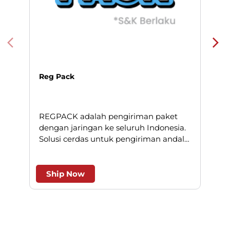
Reg Pack
REGPACK adalah pengiriman paket
N
dengan jaringan ke seluruh Indonesia.
Solusi cerdas untuk pengiriman andal
l
dan efesien.
Ship Now