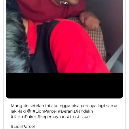
Mungkin setelah ini aku ngga bisa percaya lagi sama
laki-laki 😔 #LionParcel #BeraniDiandelin
#KirimPaket #kepercayaan #trustissue
#LionParcel