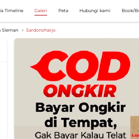
ia Timeline
Galeri
Peta
Hubungi kami
Book/B
n Sleman
Sardonoharjo