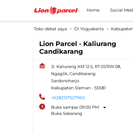
Home
Social Med
Toko dekat saya
DI Yogyakarta
Kabupate
Lion Parcel - Kaliurang
Candikarang
Jl. Kaliurang KM 12.5, RT.01/RW.08,
Ngaglik, Candikarang
Sardonoharjo
Kabupaten Sleman
-
55581
+6282137527960
Buka sampai 09:00 PM
Buka Sekarang