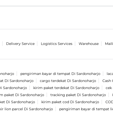
Delivery Service
Logistics Services
Warehouse
Mail
onoharjo
pengiriman bayar di tempat Di Sardonoharjo
lac
kat Di Sardonoharjo
cargo terdekat Di Sardonoharjo
Cash 
 Di Sardonoharjo
kirim paket terdekat Di Sardonoharjo
cek
im paket Di Sardonoharjo
tracking paket Di Sardonoharjo
aket Di Sardonoharjo
kirim paket cod Di Sardonoharjo
COD
ir lion parcel Di Sardonoharjo
pengiriman bayar di tempat li