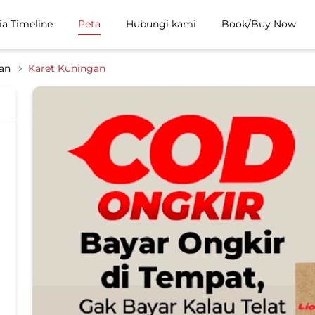
ia Timeline
Peta
Hubungi kami
Book/Buy Now
tan
Karet Kuningan