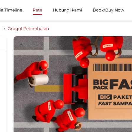
ia Timeline
Peta
Hubungi kami
Book/Buy Now
t
Grogol Petamburan