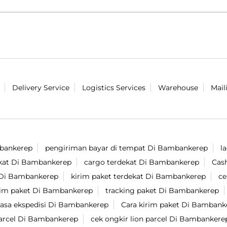
Delivery Service
Logistics Services
Warehouse
Mail
mbankerep
pengiriman bayar di tempat Di Bambankerep
l
ekat Di Bambankerep
cargo terdekat Di Bambankerep
Cas
i Di Bambankerep
kirim paket terdekat Di Bambankerep
ce
rim paket Di Bambankerep
tracking paket Di Bambankerep
jasa ekspedisi Di Bambankerep
Cara kirim paket Di Bambank
 parcel Di Bambankerep
cek ongkir lion parcel Di Bambankere