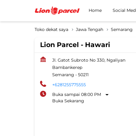
Home
Social Med
Toko dekat saya
Jawa Tengah
Semarang
Lion Parcel - Hawari
Jl. Gatot Subroto No 330, Ngaliyan
Bambankerep
Semarang
-
50211
+6281255775555
Buka sampai 08:00 PM
Buka Sekarang