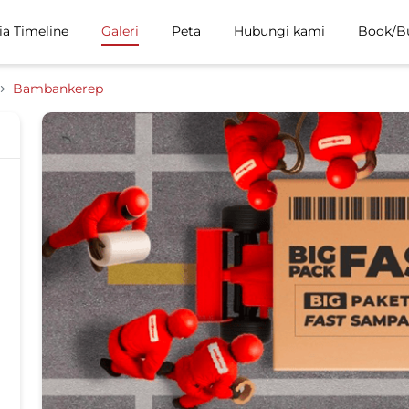
ia Timeline
Galeri
Peta
Hubungi kami
Book/B
Bambankerep