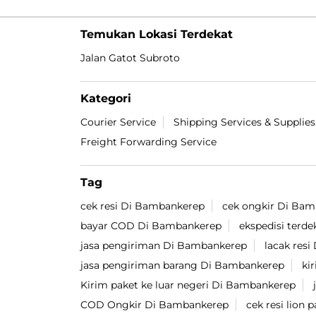
Temukan Lokasi Terdekat
Jalan Gatot Subroto
Kategori
Courier Service
Shipping Services & Supplies
Freight Forwarding Service
Tag
cek resi Di Bambankerep
cek ongkir Di Ba
bayar COD Di Bambankerep
ekspedisi terd
jasa pengiriman Di Bambankerep
lacak res
jasa pengiriman barang Di Bambankerep
ki
Kirim paket ke luar negeri Di Bambankerep
COD Ongkir Di Bambankerep
cek resi lion