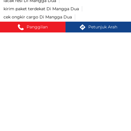
lacak resi Di Mangga Dua
kirim paket terdekat Di Mangga Dua
cek ongkir cargo Di Mangga Dua
jasa pengiriman barang Di Mangga Dua
Panggilan
Petunjuk Arah
kirim paket Di Mangga Dua
tracking paket Di Mangga Dua
Kirim paket ke luar negeri Di Mangga Dua
jasa ekspedisi Di Mangga Dua
Cara kirim paket Di Mangga Dua
kirim paket cod Di Mangga Dua
COD Ongkir Di Mangga Dua
cek resi lion parcel Di Mangga Dua
cek ongkir lion parcel Di Mangga Dua
pengiriman bayar di tempat lion parcel Di Mangga Dua
lacak paket lion parcel Di Mangga Dua
bayar COD lion parcel Di Mangga Dua