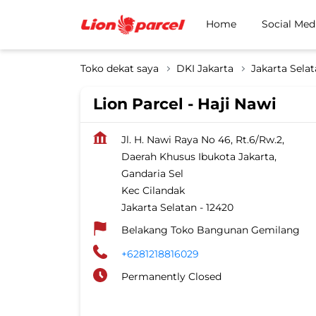
Home
Social Med
Toko dekat saya
DKI Jakarta
Jakarta Sela
Lion Parcel - Haji Nawi
Jl. H. Nawi Raya No 46, Rt.6/Rw.2,
Daerah Khusus Ibukota Jakarta,
Gandaria Sel
Kec Cilandak
Jakarta Selatan
-
12420
Belakang Toko Bangunan Gemilang
+6281218816029
Permanently Closed