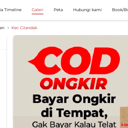
ia Timeline
Galeri
Peta
Hubungi kami
Book/B
tan
Kec Cilandak