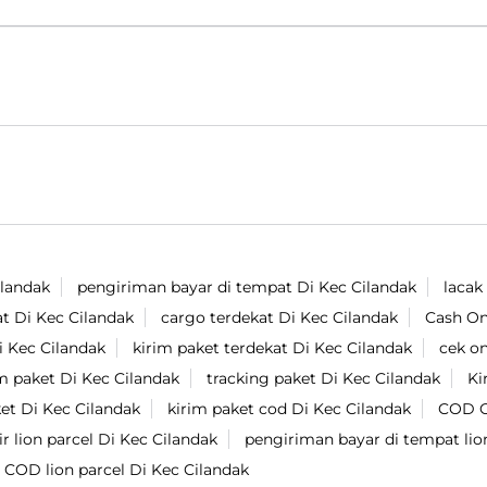
ilandak
pengiriman bayar di tempat Di Kec Cilandak
lacak
at Di Kec Cilandak
cargo terdekat Di Kec Cilandak
Cash On
Di Kec Cilandak
kirim paket terdekat Di Kec Cilandak
cek on
m paket Di Kec Cilandak
tracking paket Di Kec Cilandak
Ki
ket Di Kec Cilandak
kirim paket cod Di Kec Cilandak
COD O
r lion parcel Di Kec Cilandak
pengiriman bayar di tempat lio
 COD lion parcel Di Kec Cilandak