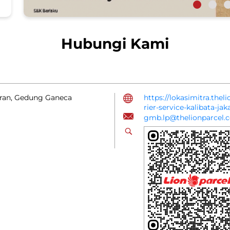
Hubungi Kami
coran, Gedung Ganeca
https://lokasimitra.the
rier-service-kalibata-j
gmb.lp@thelionparcel.