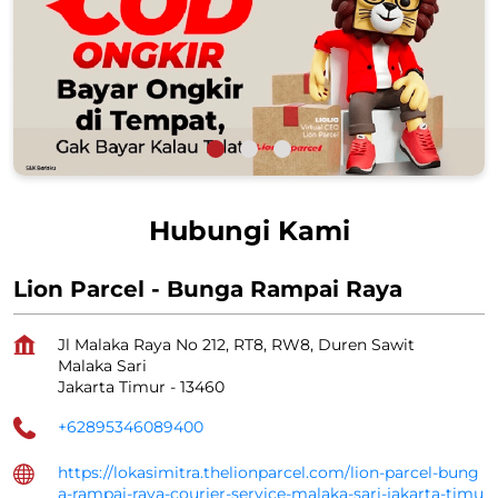
Hubungi Kami
Lion Parcel - Bunga Rampai Raya
Jl Malaka Raya No 212, RT8, RW8, Duren Sawit
Malaka Sari
Jakarta Timur
-
13460
+62895346089400
https://lokasimitra.thelionparcel.com/lion-parcel-bung
a-rampai-raya-courier-service-malaka-sari-jakarta-timu