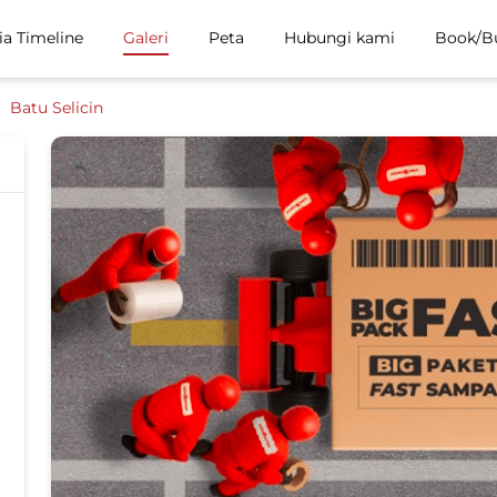
ia Timeline
Galeri
Peta
Hubungi kami
Book/B
Batu Selicin