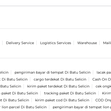
Delivery Service
Logistics Services
Warehouse
Mail
licin
pengiriman bayar di tempat Di Batu Selicin
lacak pa
t Di Batu Selicin
cargo terdekat Di Batu Selicin
Cash On De
 Batu Selicin
kirim paket terdekat Di Batu Selicin
cek ongk
 paket Di Batu Selicin
tracking paket Di Batu Selicin
Kirim
t Di Batu Selicin
kirim paket cod Di Batu Selicin
COD Ongk
 lion parcel Di Batu Selicin
pengiriman bayar di tempat lion p