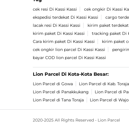
cek resi Di Kassi Kassi
cek ongkir Di Kassi Ka
ekspedisi terdekat Di Kassi Kassi
cargo terde
lacak resi Di Kassi Kassi
kirim paket terdekat
kirim paket Di Kassi Kassi
tracking paket Di 
Cara kirim paket Di Kassi Kassi
kirim paket c
cek ongkir lion parcel Di Kassi Kassi
pengirim
bayar COD lion parcel Di Kassi Kassi
Lion Parcel Di Kota-Kota Besar:
Lion Parcel di Gowa
Lion Parcel di Kab. Toraj
Lion Parcel di Panakkukang
Lion Parcel di Pa
Lion Parcel di Tana Toraja
Lion Parcel di Wajo
2020-2025 All Rights Reserved - Lion Parcel