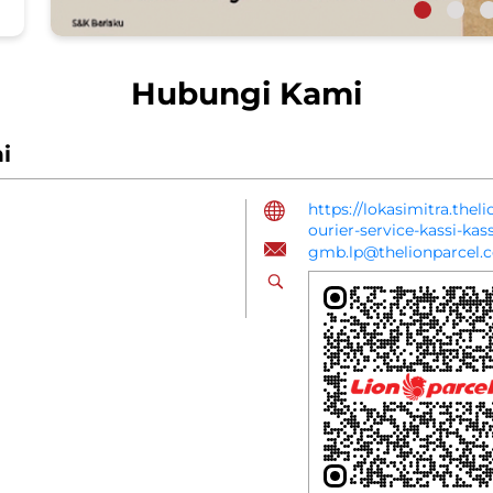
Hubungi Kami
i
https://lokasimitra.thel
ourier-service-kassi-k
gmb.lp@thelionparcel.