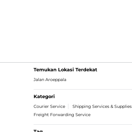
Temukan Lokasi Terdekat
Jalan Aroeppala
Kategori
Courier Service
Shipping Services & Supplies
Freight Forwarding Service
Tag